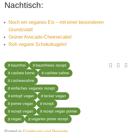
Nachtisch:
Noch ein veganes Eis – mit einer besonderen
Grundzutat!
Grüner Avocado-Cheesecake!
Roh vegane Schokokugeln!
baumfrei
baumfreies rezept
cashew kerne
cashew sahne
cashewsahne
einfaches veganes rezept
eintopf vegan
lecker vegan
porree vegan
rezept
rezept vegan
rezept vegan porree
vegan
veganes poree rezept
Posted in
Ernährung und Rezepte
.