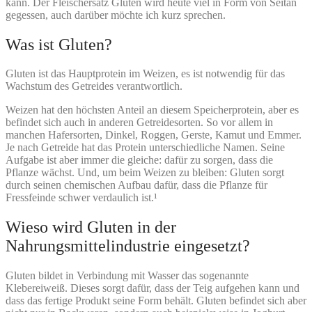
kann. Der Fleischersatz Gluten wird heute viel in Form von Seitan
gegessen, auch darüber möchte ich kurz sprechen.
Was ist Gluten?
Gluten ist das Hauptprotein im Weizen, es ist notwendig für das
Wachstum des Getreides verantwortlich.
Weizen hat den höchsten Anteil an diesem Speicherprotein, aber es
befindet sich auch in anderen Getreidesorten. So vor allem in
manchen Hafersorten, Dinkel, Roggen, Gerste, Kamut und Emmer.
Je nach Getreide hat das Protein unterschiedliche Namen. Seine
Aufgabe ist aber immer die gleiche: dafür zu sorgen, dass die
Pflanze wächst. Und, um beim Weizen zu bleiben: Gluten sorgt
durch seinen chemischen Aufbau dafür, dass die Pflanze für
Fressfeinde schwer verdaulich ist.¹
Wieso wird Gluten in der
Nahrungsmittelindustrie eingesetzt?
Gluten bildet in Verbindung mit Wasser das sogenannte
Klebereiweiß. Dieses sorgt dafür, dass der Teig aufgehen kann und
dass das fertige Produkt seine Form behält. Gluten befindet sich aber