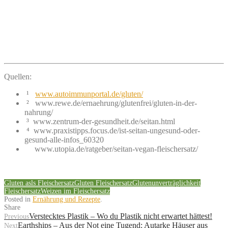
Quellen:
¹
www.autoimmunportal.de/gluten/
² www.rewe.de/ernaehrung/glutenfrei/gluten-in-der-
nahrung/
³ www.zentrum-der-gesundheit.de/seitan.html
⁴ www.praxistipps.focus.de/ist-seitan-ungesund-oder-
gesund-alle-infos_60320
www.utopia.de/ratgeber/seitan-vegan-fleischersatz/
Gluten asls Fleischersatz
Gluten Fleischersatz
Glutenunverträglichkeit
Fleischersatz
Weizen im Fleischersatz
Posted in
Ernährung und Rezepte
.
Share
Verstecktes Plastik – Wo du Plastik nicht erwartet hättest!
Previous
Earthships – Aus der Not eine Tugend: Autarke Häuser aus
Next