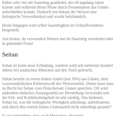
früher sehr viel mit Sauerteig gearbeitet, der oft tagelang ruhen
konnte und während dieser Phase durch Fermentation das Gluten
aufschließen konnte. Dadurch erst bekam der Weizen eine
biologische Verwertbarkeit und wurde bekömmlich.
Heute hingegen wird selbst Sauerteigbrot im Schnellverfahren
hergestellt.
Am besten, du verwendest Weizen nur im Sauerteig verarbeitet oder
in gekeimter Form!
Seitan
Seitan ist keine neue Erfindung, sondern wird seit mehreren hundert
Jahren bei asiatischen Mönchen auf den Tisch gebracht.
Seitan besteht zu einem hohen Anteil (fast 30%) aus Gluten, dem
wasserunlöslichen Klebereiweiß des Weizenmehls. Daher kann man
zu Recht bei Seitan vom Fleischersatz Gluten sprechen. Oft wird
außerdem einfaches Auszugsmehl zur Herstellung verwendet und
der Fett- und Kohlehydratgehalt ist sehr niedrig. Das bedeutet,
Seitan ist, was die biologische Wertigkeit anbelangt, unbedeutend,
und durch den extrem hohen Glutenanteil nicht unbedingt gesund.⁴
Es ist unbestritten, dass auch Menschen, die keine