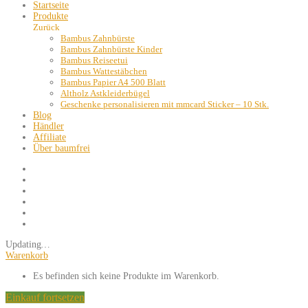
Startseite
Produkte
Zurück
Bambus Zahnbürste
Bambus Zahnbürste Kinder
Bambus Reiseetui
Bambus Wattestäbchen
Bambus Papier A4 500 Blatt
Altholz Astkleiderbügel
Geschenke personalisieren mit mmcard Sticker – 10 Stk.
Blog
Händler
Affiliate
Über baumfrei
Updating
…
Warenkorb
Es befinden sich keine Produkte im Warenkorb.
Einkauf fortsetzen