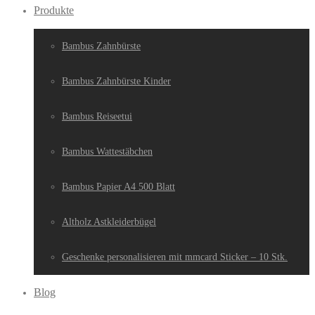
Produkte
Bambus Zahnbürste
Bambus Zahnbürste Kinder
Bambus Reiseetui
Bambus Wattestäbchen
Bambus Papier A4 500 Blatt
Altholz Astkleiderbügel
Geschenke personalisieren mit mmcard Sticker – 10 Stk.
Blog