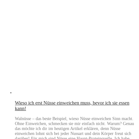
Wieso ich erst Nüsse einweichen muss, bevor ich sie essen
kann!
Walnüsse – das beste Beispiel, wieso Nüsse einweichen Sinn macht.
Ohne Einweichen, schmecken sie mir einfach nicht. Warum? Genau
das möchte ich dir im heutigen Artikel erklären, denn Nüsse
einweichen lohnt sich bei jeder Nussart und dein Körper freut sich
darüber! Für mich sind Nüsse eine Haupt-Proteinquelle. Ich habe