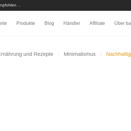
pfohlen ...
eite
Produkte
Blog
Händler
Affiliate
Über ba
Ernährung und Rezepte
Minimalismus
Nachhaltig
⁄
⁄