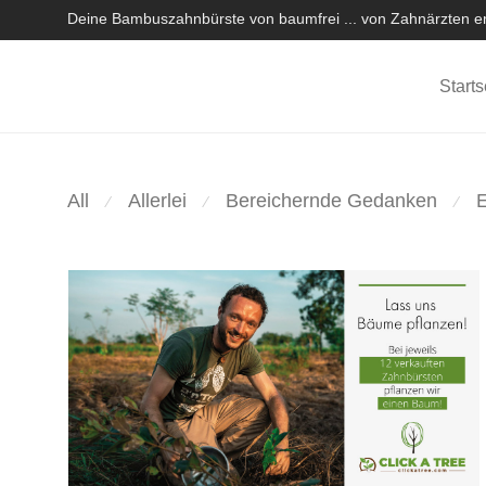
Deine Bambuszahnbürste von baumfrei ... von Zahnärzten em
Starts
All
Allerlei
Bereichernde Gedanken
⁄
⁄
⁄