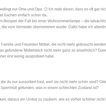
bedingt nur Oma und Opa. 🙂 Ich rede davon, dass es oft gar nic
nd Sachen einfach schon da.
m Beispiel der Fall bei einer Wohnzimmerlampe – die tatsächl
e, die vom Vermieter übernommen wurde. Dafür habe ich allerdin
bei Familie und Freunden Möbel, die nicht mehr gebraucht werden
 das gefundene Möbelstück nicht mehr ganz so ansehnlich? Dan
sher erst wenig ausprobiert habe.
 die du nur aussortiert hast, weil sie nicht mehr schön sind? O
perrmüll gefunden, was in einem schlechten Zustand ist?
keit, daraus ein Unikat zu zaubern, wie es vorher schöner nicht 