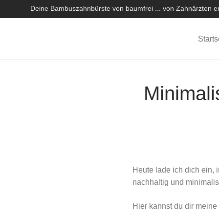
Deine Bambuszahnbürste von baumfrei ... von Zahnärzten em
Starts
Minimali
Heute lade ich dich ein, 
nachhaltig und minimali
Hier kannst du dir mein