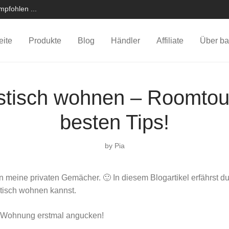
pfohlen ...
eite
Produkte
Blog
Händler
Affiliate
Über ba
stisch wohnen – Roomtou
besten Tips!
by
Pia
in meine privaten Gemächer. 🙂 In diesem Blogartikel erfährst d
stisch wohnen kannst.
e Wohnung erstmal angucken!