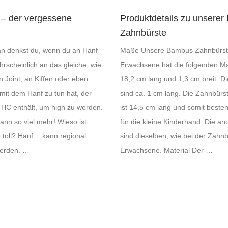
 – der vergessene
Produktdetails zu unsere
Zahnbürste
an denkst du, wenn du an Hanf
Maße Unsere Bambus Zahnbürste
rscheinlich an das gleiche, wie
Erwachsene hat die folgenden Ma
n Joint, an Kiffen oder eben
18,2 cm lang und 1,3 cm breit. D
mit dem Hanf zu tun hat, der
sind ca. 1 cm lang. Die Zahnbürst
HC enthält, um high zu werden.
ist 14,5 cm lang und somit beste
ann so viel mehr! Wieso ist
für die kleine Kinderhand. Die 
 toll? Hanf… kann regional
sind dieselben, wie bei der Zahnb
erden. …
Erwachsene. Material Der …