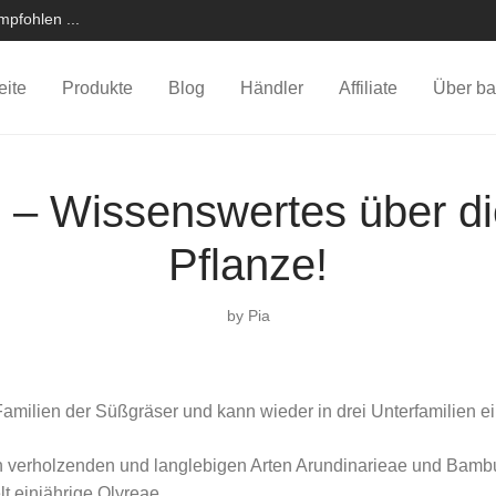
pfohlen ...
eite
Produkte
Blog
Händler
Affiliate
Über ba
– Wissenswertes über die
Pflanze!
by
Pia
amilien der Süßgräser und kann wieder in drei Unterfamilien ei
 verholzenden und langlebigen Arten Arundinarieae und Bambu
 einjährige Olyreae.