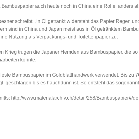
t Bambuspapier auch heute noch in China eine Rolle, anders al
sner schreibt: „In Öl getränkt widersteht das Papier Regen und
rn sind in China und Japan meist aus in Öl getränktem Bambusp
eine Nutzung als Verpackungs- und Toilettenpapier zu.
en Krieg trugen die Japaner Hemden aus Bambuspapier, die so 
narbeiten konnte.
ßfeste Bambuspapier im Goldblatthandwerk verwendet. Bis zu 7
t, geschlagen bis es hauchdünn ist. So entsteht das sogenannte
nitts: http://www.materialarchiv.ch/detail/258/Bambuspapier#/d