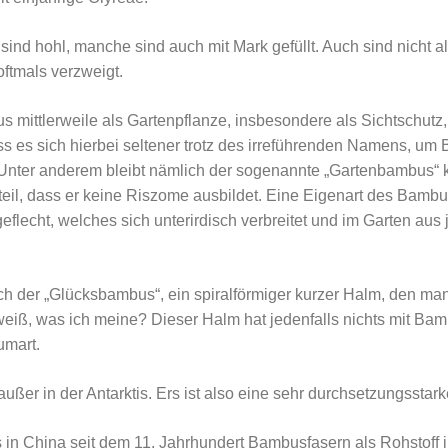
ind hohl, manche sind auch mit Mark gefüllt. Auch sind nicht a
oftmals verzweigt.
s mittlerweile als Gartenpflanze, insbesondere als Sichtschutz,
ss es sich hierbei seltener trotz des irreführenden Namens, u
Unter anderem bleibt nämlich der sogenannte „Gartenbambus“ kl
teil, dass er keine Riszome ausbildet. Eine Eigenart des Bambu
eflecht, welches sich unterirdisch verbreitet und im Garten au
ch der „Glücksbambus“, ein spiralförmiger kurzer Halm, den man
eiß, was ich meine? Dieser Halm hat jedenfalls nichts mit Bam
umart.
ßer in der Antarktis. Ers ist also eine sehr durchsetzungsstark
ss in China seit dem 11. Jahrhundert Bambusfasern als Rohstoff 