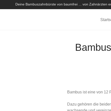
Deine Bambuszahnbürste von baumfrei ... von Zahnärzten em
Starts
Bambus 
Bambus ist eine von 12 F
Dazu gehören die beiden
wachsende und vereinzelt