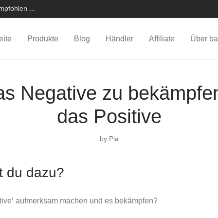
pfohlen ...
eite
Produkte
Blog
Händler
Affiliate
Über ba
as Negative zu bekämpfe
das Positive
by
Pia
t du dazu?
tive‘ aufmerksam machen und es bekämpfen?