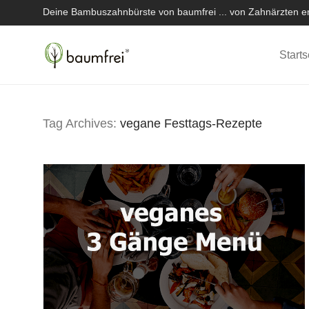
Deine Bambuszahnbürste von baumfrei ... von Zahnärzten em
Starts
Tag Archives:
vegane Festtags-Rezepte