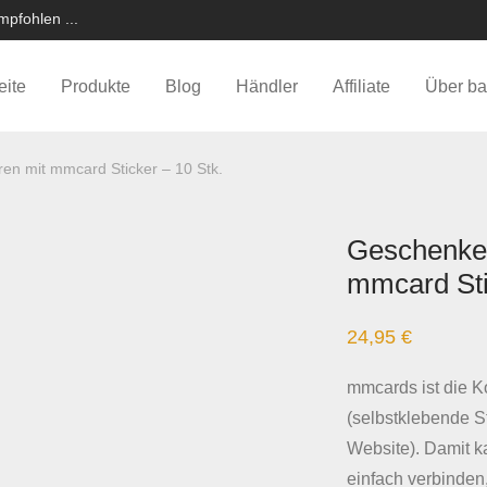
pfohlen ...
eite
Produkte
Blog
Händler
Affiliate
Über ba
en mit mmcard Sticker – 10 Stk.
Geschenke 
mmcard Sti
24,95
€
mmcards ist die 
(selbstklebende St
Website). Damit ka
einfach verbinden,