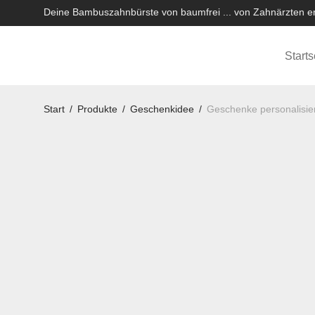
Deine Bambuszahnbürste von baumfrei ... von Zahnärzten em
Starts
Start
/
Produkte
/
Geschenkidee
/
Geschenke personalisier