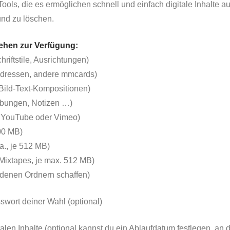
Tools, die es ermöglichen schnell und einfach digitale Inhalte a
und zu löschen.
tehen zur Verfügung:
chriftstile, Ausrichtungen)
-Adressen, andere mmcards)
n, Bild-Text-Kompositionen)
ibungen, Notizen …)
n YouTube oder Vimeo)
00 MB)
.a., je 512 MB)
 Mixtapes, je max. 512 MB)
iedenen Ordnern schaffen)
swort deiner Wahl (optional)
talen Inhalte (optional kannst du ein Ablaufdatum festlegen, a