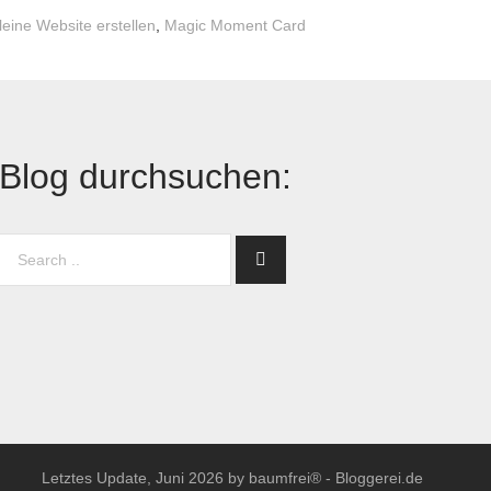
leine Website erstellen
,
Magic Moment Card
Blog durchsuchen:
Letztes Update, Juni 2026 by baumfrei® -
Bloggerei.de