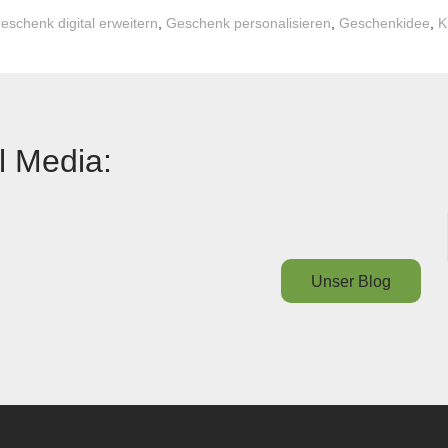
eschenk digital erweitern
,
Geschenk personalisieren
,
Geschenkidee
,
K
l Media:
Unser Blog