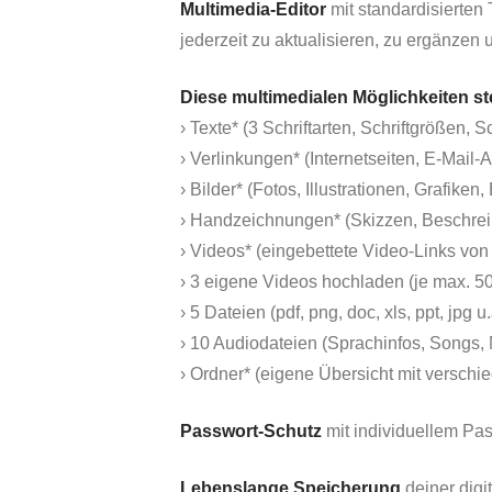
Multimedia-Editor
mit standardisierten 
jederzeit zu aktualisieren, zu ergänzen 
Diese multimedialen Möglichkeiten s
› Texte* (3 Schriftarten, Schriftgrößen, S
› Verlinkungen* (Internetseiten, E-Mail
› Bilder* (Fotos, Illustrationen, Grafike
› Handzeichnungen* (Skizzen, Beschre
› Videos* (eingebettete Video-Links vo
› 3 eigene Videos hochladen (je max. 5
› 5 Dateien (pdf, png, doc, xls, ppt, jpg u
› 10 Audiodateien (Sprachinfos, Songs,
› Ordner* (eigene Übersicht mit versch
Passwort-Schutz
mit individuellem Pas
Lebenslange Speicherung
deiner digi