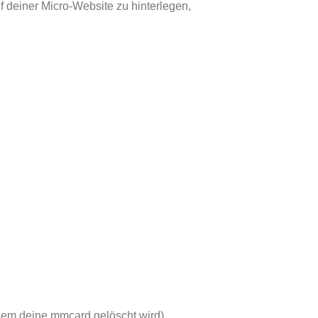
uf deiner Micro-Website zu hinterlegen,
n dem deine mmcard gelöscht wird)