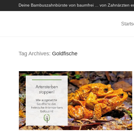
Deine Bambuszahnbürste von baumfrei ... von Zahnärzten em
Starts
Tag Archives:
Goldfische