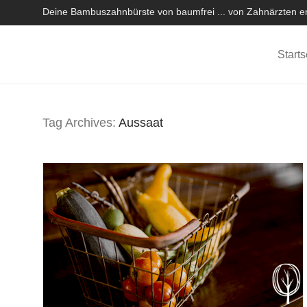
Deine Bambuszahnbürste von baumfrei ... von Zahnärzten em
Starts
Tag Archives:
Aussaat