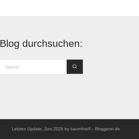
Blog durchsuchen:
Letztes Update, Juni 2026 by baumfrei® -
Bloggerei.de