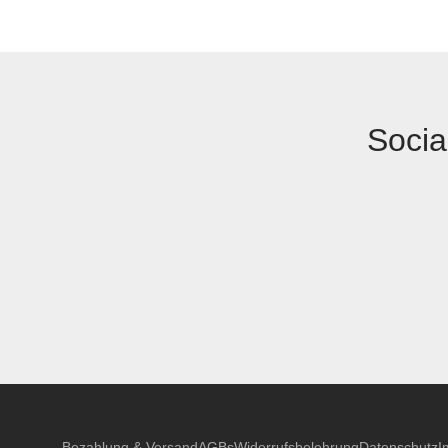
Socia
Bezahlung & Versand
AGBs
Widerrufsbelehrung
Datenschutz
I