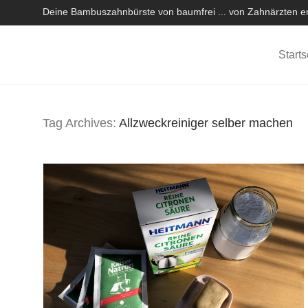
Deine Bambuszahnbürste von baumfrei ... von Zahnärzten em
Starts
Tag Archives:
Allzweckreiniger selber machen