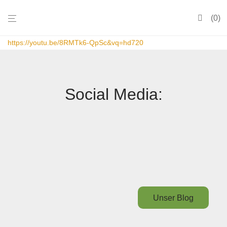
0
https://youtu.be/8RMTk6-QpSc&vq=hd720
Social Media:
Unser Blog