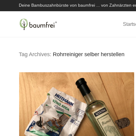
Deine Bambuszahnbürste von baumfrei ... von Zahnärzten em
Starts
Tag Archives:
Rohrreiniger selber herstellen