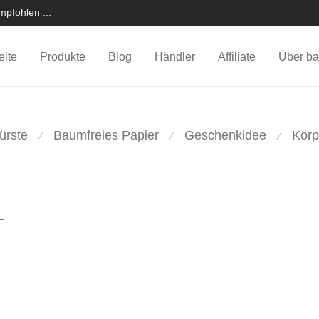
pfohlen ...
eite
Produkte
Blog
Händler
Affiliate
Über ba
ürste
Baumfreies Papier
Geschenkidee
Körp
⁄
⁄
⁄