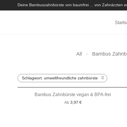
Deine Bambuszahnbürste von baumfrei ... von Zahnärzten em
Starts
All
Bambus Zahnb
⁄
Schlagwort:
umweltfreundliche zahnbürste
Bambus Zahnbürste vegan & BPA-frei
Ab
3,97
€