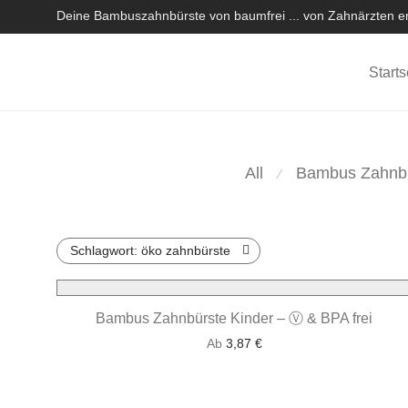
Deine Bambuszahnbürste von baumfrei ... von Zahnärzten em
Starts
All
Bambus Zahnb
⁄
Schlagwort:
öko zahnbürste
Bambus Zahnbürste Kinder – Ⓥ & BPA frei
Ab
3,87
€