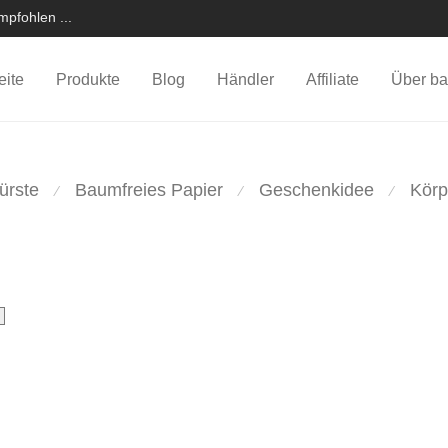
pfohlen ...
eite
Produkte
Blog
Händler
Affiliate
Über ba
ürste
Baumfreies Papier
Geschenkidee
Körp
⁄
⁄
⁄