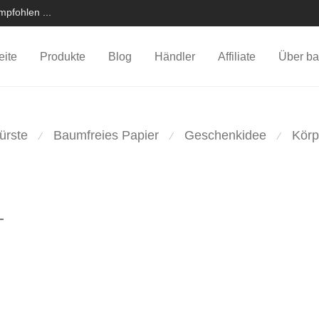
pfohlen ...
eite
Produkte
Blog
Händler
Affiliate
Über ba
ürste
Baumfreies Papier
Geschenkidee
Körp
⁄
⁄
⁄