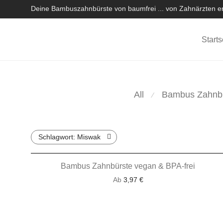
Deine Bambuszahnbürste von baumfrei ... von Zahnärzten em
Starts
All
Bambus Zahnb
⁄
Schlagwort:
Miswak
Bambus Zahnbürste vegan & BPA-frei
Ab
3,97
€