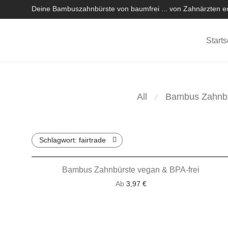
Deine Bambuszahnbürste von baumfrei ... von Zahnärzten em
Starts
All
Bambus Zahnb
⁄
Schlagwort:
fairtrade
Bambus Zahnbürste vegan & BPA-frei
Ab
3,97
€