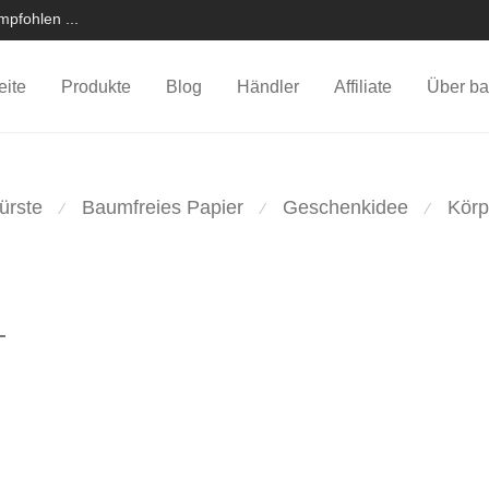
pfohlen ...
eite
Produkte
Blog
Händler
Affiliate
Über ba
ürste
Baumfreies Papier
Geschenkidee
Körp
⁄
⁄
⁄